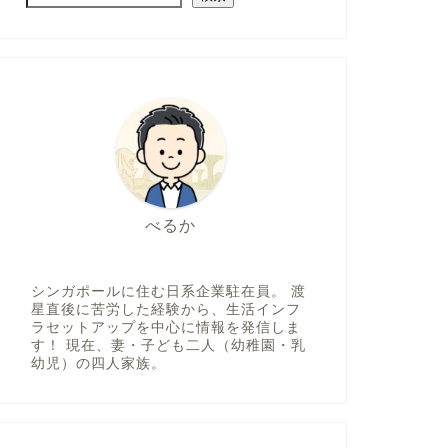
べるか
シンガポールに住む日系企業駐在員。 渡
星直後に苦労した経験から、生活インフ
ラセットアップを中心に情報を発信しま
す！ 現在、妻・子ども二人（幼稚園・乳
幼児）の四人家族。