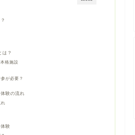
は？
reとは？
ある本格施設
持参が必要？
と体験の流れ
流れ
末体験