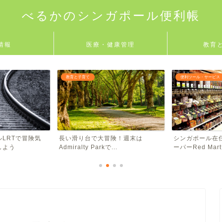
べるかのシンガポール便利帳
情報
医療・健康管理
教育
便利ツール・サービス
便利ツール・サービス
険！週末は
シンガポール在住者必見！ネットス
Grab乗車明細
.
ーパーRed Mart活...
用法