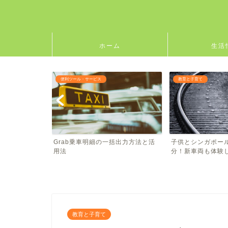
ホーム
生活
教育と子育て
教育と子育て
括出力方法と活
子供とシンガポールLRTで冒険気
長い滑り台で大冒
分！新車両も体験しよう
Admiralty Parkで..
教育と子育て