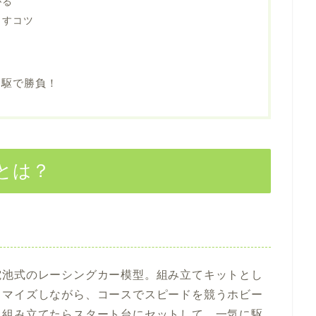
がる
出すコツ
四駆で勝負！
とは？
電池式のレーシングカー模型。組み立てキットとし
タマイズしながら、コースでスピードを競うホビー
。組み立てたらスタート台にセットして、一気に駆