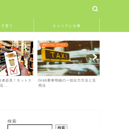
と子育て
キャリアと仕事
教育と子育て
教育と子育て
の一括出力方法と活
子供とシンガポールLRTで冒険気
長い滑り台で
分！新車両も体験しよう
Admiralty Pa
検索
検索