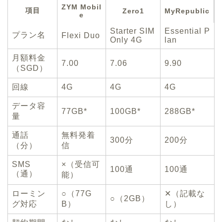
ZYM Mobil
項目
Zero1
MyRepublic
e
Starter SIM
Essential P
プラン名
Flexi Duo
Only 4G
lan
月額料金
7.00
7.06
9.90
（SGD）
回線
4G
4G
4G
データ容
77GB*
100GB*
288GB*
量
通話
無料発着
300分
200分
（分）
信
SMS
×（受信可
100通
100通
（通）
能）
ローミン
○（77G
✕（記載な
○（2GB）
グ対応
B）
し）