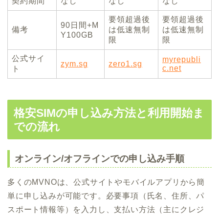
契約期間
なし
なし
なし
要領超過後
要領超過後
90日間+M
備考
は低速無制
は低速無制
Y100GB
限
限
公式サイ
myrepubli
zym.sg
zero1.sg
c.net
ト
格安SIMの申し込み方法と利用開始ま
での流れ
オンライン/オフラインでの申し込み手順
多くのMVNOは、公式サイトやモバイルアプリから簡
単に申し込みが可能です。必要事項（氏名、住所、パ
スポート情報等）を入力し、支払い方法（主にクレジ