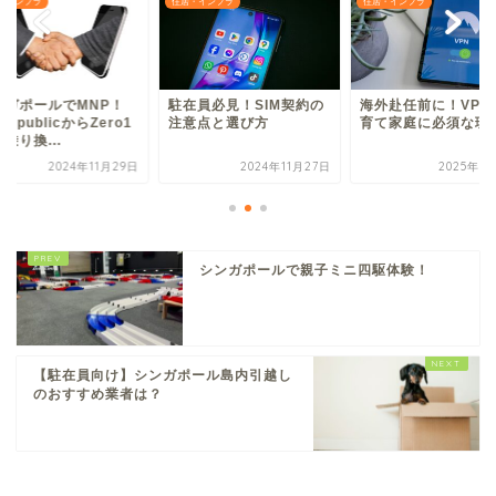
・インフラ
住居・インフラ
住居・インフラ
ンガポールでMNP！
駐在員必見！SIM契約の
海外赴任前に！VPN
RepublicからZero1
注意点と選び方
育て家庭に必須な理
乗り換...
2024年11月29日
2024年11月27日
2025年5
シンガポールで親子ミニ四駆体験！
【駐在員向け】シンガポール島内引越し
のおすすめ業者は？