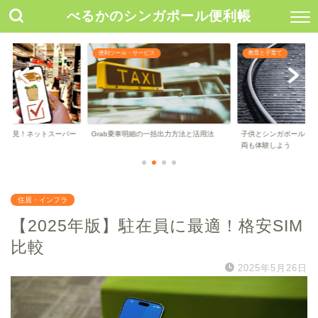
べるかのシンガポール便利帳
ス
便利ツール・サービス
教育と子育て
者必見！ネットスーパー
Grab乗車明細の一括出力方法と活用法
子供とシンガポールLR
両も体験しよう
住居・インフラ
【2025年版】駐在員に最適！格安SIM
比較
2025年5月26日