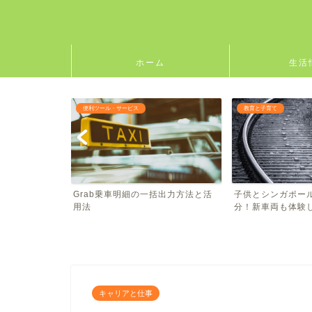
ホーム
生活
教育と子育て
教育と子育て
括出力方法と活
子供とシンガポールLRTで冒険気
長い滑り台で大冒
分！新車両も体験しよう
Admiralty Parkで..
キャリアと仕事