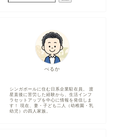
べるか
シンガポールに住む日系企業駐在員。 渡
星直後に苦労した経験から、生活インフ
ラセットアップを中心に情報を発信しま
す！ 現在、妻・子ども二人（幼稚園・乳
幼児）の四人家族。