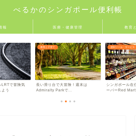
べるかのシンガポール便利帳
情報
医療・健康管理
教育
便利ツール・サービス
便利ツール・サービス
険！週末は
シンガポール在住者必見！ネットス
Grab乗車明細
.
ーパーRed Mart活...
用法