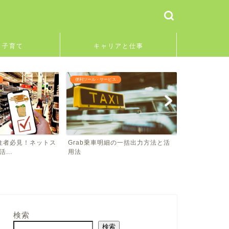
と子育て
キャリアと仕事
教育と子育て
教育と子育て
の一括出力方法と活
子供とシンガポールLRTで冒険気
長い滑り台で
分！新車両も体験しよう
Admiralty Pa
検索
検索